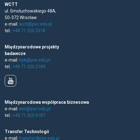
WCTT
ul. Smoluchowskiego 48A,
50-372 Wrocław
e-mail:
wctt@pwr.edu.pl
tel.:
+48 71 320 3318
Międzynarodowe projekty
badawcze
e-mail:
hpk@pwr.edu.pl
tel.:
+48 71 320 2189
Międzynarodowa współpraca biznesowa
e-mail:
een@pwr.edu.pl
tel.:
+48 71 320 4187
Transfer Technologii
e-mail:
transfer@pwr.edu.pl