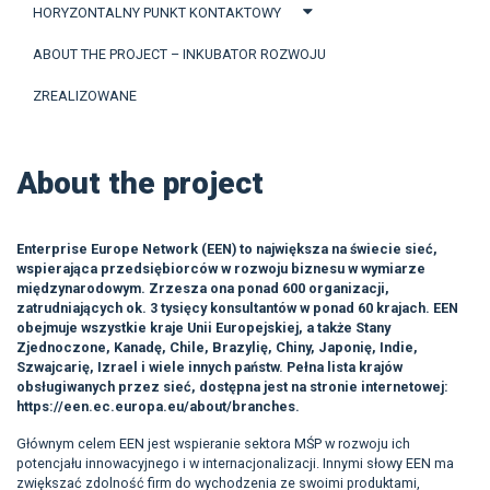
HORYZONTALNY PUNKT KONTAKTOWY
ABOUT THE PROJECT – INKUBATOR ROZWOJU
ZREALIZOWANE
About the project
Enterprise Europe Network (EEN) to największa na świecie sieć,
wspierająca przedsiębiorców w rozwoju biznesu w wymiarze
międzynarodowym. Zrzesza ona ponad 600 organizacji,
zatrudniających ok. 3 tysięcy konsultantów w ponad 60 krajach. EEN
obejmuje wszystkie kraje Unii Europejskiej, a także Stany
Zjednoczone, Kanadę, Chile, Brazylię, Chiny, Japonię, Indie,
Szwajcarię, Izrael i wiele innych państw. Pełna lista krajów
obsługiwanych przez sieć, dostępna jest na stronie internetowej:
https://een.ec.europa.eu/about/branches.
Głównym celem EEN jest wspieranie sektora MŚP w rozwoju ich
potencjału innowacyjnego i w internacjonalizacji. Innymi słowy EEN ma
zwiększać zdolność firm do wychodzenia ze swoimi produktami,