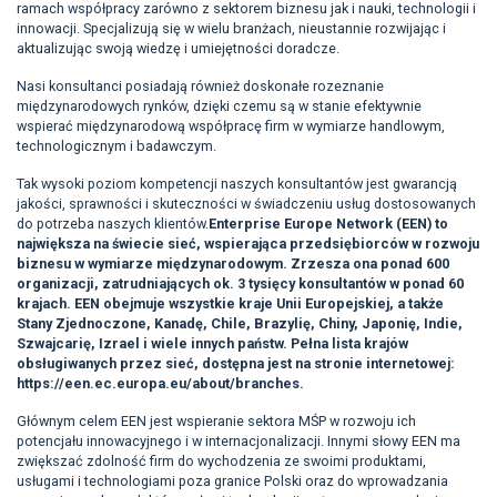
ramach współpracy zarówno z sektorem biznesu jak i nauki, technologii i
innowacji. Specjalizują się w wielu branżach, nieustannie rozwijając i
aktualizując swoją wiedzę i umiejętności doradcze.
Nasi konsultanci posiadają również doskonałe rozeznanie
międzynarodowych rynków, dzięki czemu są w stanie efektywnie
wspierać międzynarodową współpracę firm w wymiarze handlowym,
technologicznym i badawczym.
Tak wysoki poziom kompetencji naszych konsultantów jest gwarancją
jakości, sprawności i skuteczności w świadczeniu usług dostosowanych
do potrzeba naszych klientów.
Enterprise Europe Network (EEN) to
największa na świecie sieć, wspierająca przedsiębiorców w rozwoju
biznesu w wymiarze międzynarodowym. Zrzesza ona ponad 600
organizacji, zatrudniających ok. 3 tysięcy konsultantów w ponad 60
krajach. EEN obejmuje wszystkie kraje Unii Europejskiej, a także
Stany Zjednoczone, Kanadę, Chile, Brazylię, Chiny, Japonię, Indie,
Szwajcarię, Izrael i wiele innych państw. Pełna lista krajów
obsługiwanych przez sieć, dostępna jest na stronie internetowej:
https://een.ec.europa.eu/about/branches.
Głównym celem EEN jest wspieranie sektora MŚP w rozwoju ich
potencjału innowacyjnego i w internacjonalizacji. Innymi słowy EEN ma
zwiększać zdolność firm do wychodzenia ze swoimi produktami,
usługami i technologiami poza granice Polski oraz do wprowadzania