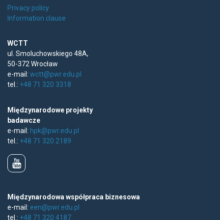
Privacy policy
Information clause
WCTT
ul. Smoluchowskiego 48A,
50-372 Wrocław
e-mail:
wctt@pwr.edu.pl
tel.:
+48 71 320 3318
Międzynarodowe projekty
badawcze
e-mail:
hpk@pwr.edu.pl
tel.:
+48 71 320 2189
Międzynarodowa współpraca biznesowa
e-mail:
een@pwr.edu.pl
tel.:
+48 71 320 4187