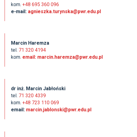
kom.
+48 695 360 096
e-mail:
agnieszka.turynska@pwr.edu.pl
Marcin Haremza
tel.
71 320 4194
kom.
email:
marcin.haremza@pwr.edu.pl
dr inż. Marcin Jabłoński
tel.
71 320 4339
kom.
+48 723 110 069
email:
marcin.jablonski@pwr.edu.pl