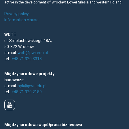
active in the development of Wroclaw, Lower Silesia and western Poland.
Privacy policy
Information clause
WCTT
ul. Smoluchowskiego 48A,
50-372 Wrocław
e-mail:
wctt@pwr.edu.pl
tel.:
+48 71 320 3318
Międzynarodowe projekty
badawcze
e-mail:
hpk@pwr.edu.pl
tel.:
+48 71 320 2189
Międzynarodowa współpraca biznesowa