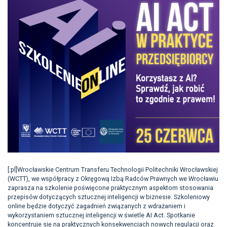
[:pl]Wrocławskie Centrum Transferu Technologii Politechniki Wrocławskiej
(WCTT), we współpracy z Okręgową Izbą Radców Prawnych we Wrocławiu
zaprasza na szkolenie poświęcone praktycznym aspektom stosowania
przepisów dotyczących sztucznej inteligencji w biznesie. Szkoleniowy
online będzie dotyczyć zagadnień związanych z wdrażaniem i
wykorzystaniem sztucznej inteligencji w świetle AI Act. Spotkanie
koncentruje się na praktycznych konsekwencjach nowych regulacji oraz