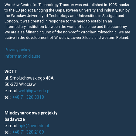
Wrocław Center for Technology Transfer was established in 1995 thanks
to the EU project Bridging the Gap Between University and Industry, run by
the Wrocław University of Technology and Universities in Stuttgart and
London. It was created in response to the need to establish an
intermediary institution between the world of science and the economy.
We are a self-financing unit of the non-profit Wroclaw Polytechnic. We are
active in the development of Wroclaw, Lower Silesia and western Poland.
Privacy policy
Information clause
WCTT
ul. Smoluchowskiego 48A,
50-372 Wrocław
e-mail:
wctt@pwr.edu.pl
tel.:
+48 71 320 3318
Międzynarodowe projekty
badawcze
e-mail:
hpk@pwr.edu.pl
tel.:
+48 71 320 2189