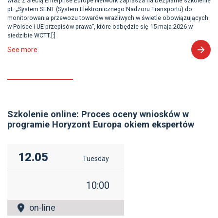
wraz z Siecią Enterprise Europe Network zaprasza na bezpłatne szkolenie
pt. „System SENT (System Elektronicznego Nadzoru Transportu) do
monitorowania przewozu towarów wrażliwych w świetle obowiązujących
w Polsce i UE przepisów prawa”, które odbędzie się 15 maja 2026 w
siedzibie WCTT.[:]
See more
Szkolenie online: Proces oceny wniosków w
programie Horyzont Europa okiem ekspertów
12.05
Tuesday
10:00
on-line