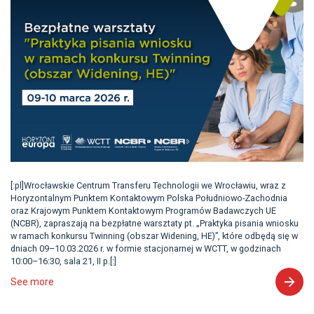
[:pl]Wrocławskie Centrum Transferu Technologii we Wrocławiu, wraz z
Horyzontalnym Punktem Kontaktowym Polska Południowo-Zachodnia
oraz Krajowym Punktem Kontaktowym Programów Badawczych UE
(NCBR), zapraszają na bezpłatne warsztaty pt. „Praktyka pisania wniosku
w ramach konkursu Twinning (obszar Widening, HE)”, które odbędą się w
dniach 09–10.03.2026 r. w formie stacjonarnej w WCTT, w godzinach
10:00–16:30, sala 21, II p.[:]
See more