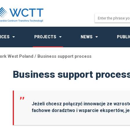
ICES
PROJECTS
NEWS
PUBLI
ork West Poland
/
Business support process
Business support proces
Jeżeli chcesz połączyć innowacje ze wzros
fachowe doradztwo i wsparcie ekspertów, j