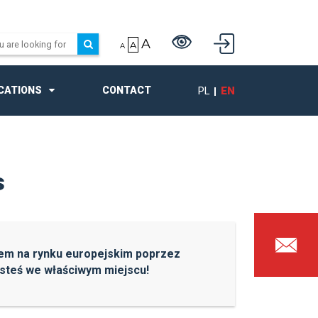
A
A
A
PL
EN
CATIONS
CONTACT
s
tem na rynku europejskim poprzez
esteś we właściwym miejscu!