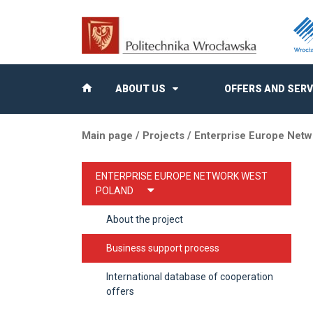
ABOUT US
OFFERS AND SERV
Main page
/
Projects
/
Enterprise Europe Netw
ENTERPRISE EUROPE NETWORK WEST
POLAND
About the project
Business support process
International database of cooperation
offers