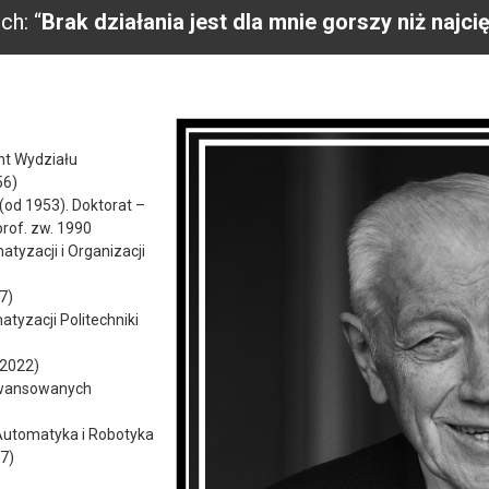
ch: “
Brak działania jest dla mnie gorszy niż najc
ent Wydziału
56)
(od 1953). Doktorat –
prof. zw. 1990
tyzacji i Organizacji
7)
atyzacji Politechniki
-2022)
aawansowanych
Automatyka i Robotyka
97)