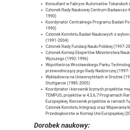
Konsultant w Fabryce Automatów Tokarskich 
Członek Rady Naukowej Centrum Badawczo-K
1990)
Koordynator Centralnego Programu Badań P
1990)
Członek Komitetu Badań Naukowych z wyboru 
(1991-2004)
Członek Rady Fundacji Nauki Polskiej (1997-2
Członek Komisji Ekspertów Ministerstwa Nauki
Wyższego (1992-1996)
Współtwórca Wrocławskiego Parku Technolog
przewodniczący jego Rady Nadzorczej (1997
Wykładowca na Uniwersytetach w Dreźnie (19
Stuttgarcie (1985-2005)
Koordynator i kierownik licznych projektów 
TEMPUS; projektów w 4,5,6,7 Programach Ra
Europejskiej. Kierownik projektów w ramach f
Członek Komitetu Integracji oraz Wspierania M
Przedsiębiorstw w Komisji Unii Europejskiej (
Dorobek naukowy: