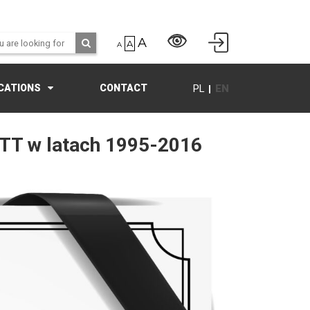
A
A
A
PL
EN
CATIONS
CONTACT
WCTT w latach 1995-2016