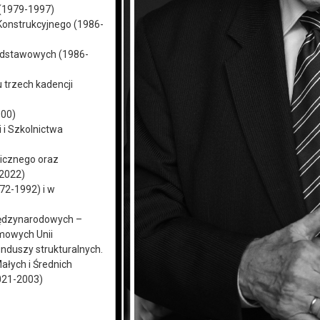
(1979-1997)
onstrukcyjnego (1986-
odstawowych (1986-
trzech kadencji
000)
 i Szkolnictwa
icznego oraz
-2022)
72-1992) i w
międzynarodowych –
mowych Unii
unduszy strukturalnych.
ałych i Średnich
2021-2003)