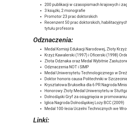
200 publikacji w czasopismach krajowych i za
3 książki, 2 monografie
Promotor 23 prac doktorskich
Recenzent 50 prac doktorskich, habilitacyjny
tytułu profesora
Odznaczenia:
Medal Komisji Edukacji Narodowej, Złoty Krzy
Krzyż Kawalerski (1997) i Oficerski (1998) Or
Złota Odznaka oraz Medal Wybitnie Zasłużoneg
Odznaczenia NOT i SIMP
Medal Uniwersytetu Technologicznego w Dreź
Doktor honoris causa Politechniki w Szczecini
Kryształowa Brukselka dla 6 PR Nagroda Minis
Honorowy Złoty Medal Uniwersytetu w Stuttga
Dolnośląski Gryf za osiągnięcia w promowaniu
Iglica Nagroda Dolnośląskiej Loży BCC (2009)
Medal 100-lecia Uczelni Technicznych we Wr
Linki: