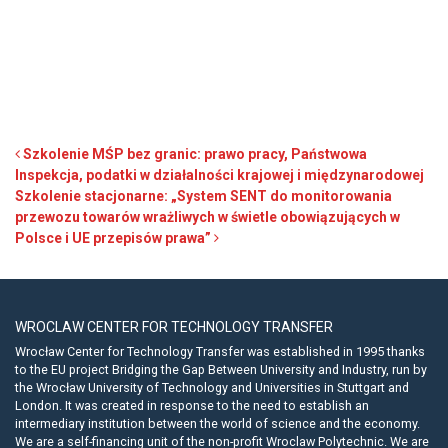
Post navigation
Szkolenie MŚP bez granic: prawo pracy, Państwowa
Inspekcja, podatki w działalności krajowej i międzynarodowej
Szkolenie stacjonarne: „System SENT do monitorowania
przewozu towarów wrażliwych w świetle obowiązujących w
Polsce i UE przepisów prawa”
WROCLAW CENTER FOR TECHNOLOGY TRANSFER
Wrocław Center for Technology Transfer was established in 1995 thanks
to the EU project Bridging the Gap Between University and Industry, run by
the Wrocław University of Technology and Universities in Stuttgart and
London. It was created in response to the need to establish an
intermediary institution between the world of science and the economy.
We are a self-financing unit of the non-profit Wroclaw Polytechnic. We are