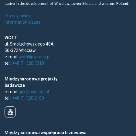
active in the development of Wroclaw, Lower Silesia and western Poland.
Privacy policy
Information clause
WCTT
ul. Smoluchowskiego 48A,
50-372 Wrocław
e-mail:
wctt@pwr.edu.pl
tel.:
+48 71 320 3318
Międzynarodowe projekty
badawcze
e-mail:
hpk@pwr.edu.pl
tel.:
+48 71 320 2189
Międzynarodowa współpraca biznesowa