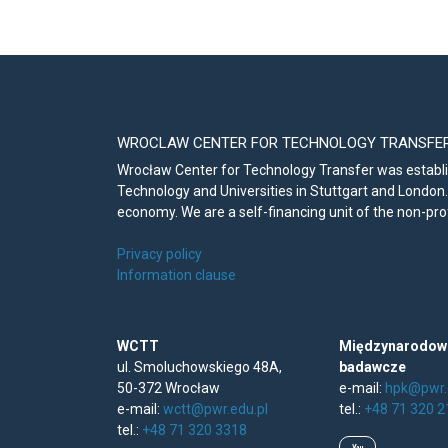
WROCLAW CENTER FOR TECHNOLOGY TRANSFE
Wrocław Center for Technology Transfer was establis
Technology and Universities in Stuttgart and London.
economy. We are a self-financing unit of the non-pro
Privacy policy
Information clause
WCTT
Międzynarodowe
ul. Smoluchowskiego 48A,
badawcze
50-372 Wrocław
e-mail:
hpk@pwr.
e-mail:
wctt@pwr.edu.pl
tel.:
+48 71 320 2
tel.:
+48 71 320 3318