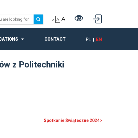
A
A
A
PL
EN
CATIONS
CONTACT
w z Politechniki
Spotkanie Świąteczne 2024