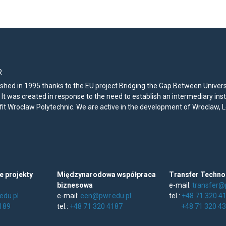
R
hed in 1995 thanks to the EU project Bridging the Gap Between Universit
 It was created in response to the need to establish an intermediary ins
fit Wroclaw Polytechnic. We are active in the development of Wroclaw, 
 projekty
Międzynarodowa współpraca
Transfer Techno
biznesowa
e-mail:
transfer@
edu.pl
e-mail:
een@pwr.edu.pl
tel.:
+48 71 320 4
189
tel.:
+48 71 320 4187
+48 71 320 4