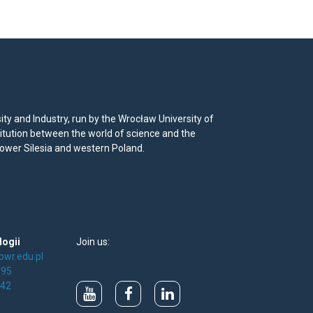
y and Industry, run by the Wrocław University of
titution between the world of science and the
Lower Silesia and western Poland.
logii
Join us:
pwr.edu.pl
195
342