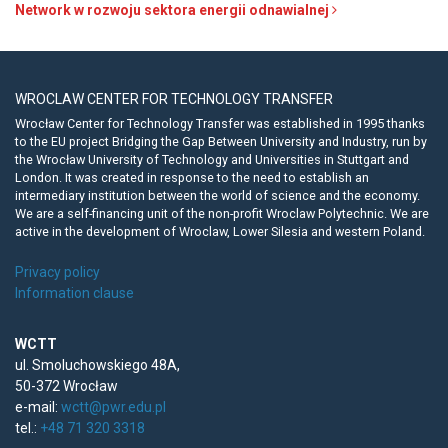
Network w rozwoju sektora energii odnawialnej
WROCLAW CENTER FOR TECHNOLOGY TRANSFER
Wrocław Center for Technology Transfer was established in 1995 thanks
to the EU project Bridging the Gap Between University and Industry, run by
the Wrocław University of Technology and Universities in Stuttgart and
London. It was created in response to the need to establish an
intermediary institution between the world of science and the economy.
We are a self-financing unit of the non-profit Wroclaw Polytechnic. We are
active in the development of Wroclaw, Lower Silesia and western Poland.
Privacy policy
Information clause
WCTT
ul. Smoluchowskiego 48A,
50-372 Wrocław
e-mail:
wctt@pwr.edu.pl
tel.:
+48 71 320 3318