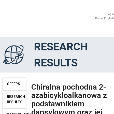
Login
Polski
English
RESEARCH
RESULTS
OFFERS
Chiralna pochodna 2-
azabicykloalkanowa z
RESEARCH
podstawnikiem
RESULTS
dansylowym oraz jej