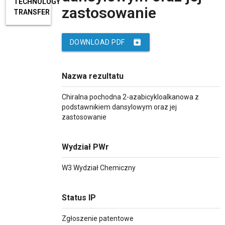
TECHNOLOGY
zastosowanie
TRANSFER
archive
DOWNLOAD PDF
Nazwa rezultatu
Chiralna pochodna 2-azabicykloalkanowa z
podstawnikiem dansylowym oraz jej
zastosowanie
Wydział PWr
W3 Wydział Chemiczny
Status IP
Zgłoszenie patentowe