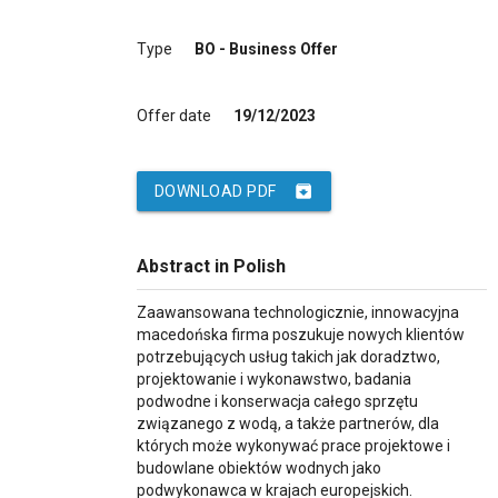
Type
BO - Business Offer
Offer date
19/12/2023
archive
DOWNLOAD PDF
Abstract in Polish
Zaawansowana technologicznie, innowacyjna
macedońska firma poszukuje nowych klientów
potrzebujących usług takich jak doradztwo,
projektowanie i wykonawstwo, badania
podwodne i konserwacja całego sprzętu
związanego z wodą, a także partnerów, dla
których może wykonywać prace projektowe i
budowlane obiektów wodnych jako
podwykonawca w krajach europejskich.