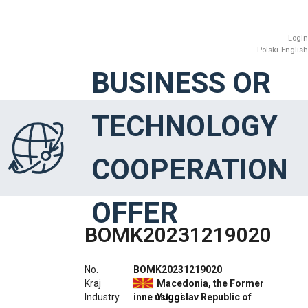
Login
Polski
English
BUSINESS OR
TECHNOLOGY
COOPERATION
OFFER
BOMK20231219020
No.
BOMK20231219020
Kraj
Macedonia, the Former
Industry
inne usługi
Yugoslav Republic of