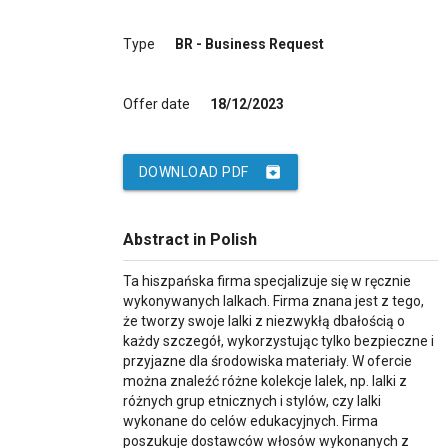
Type
BR - Business Request
Offer date
18/12/2023
archive
DOWNLOAD PDF
Abstract in Polish
Ta hiszpańska firma specjalizuje się w ręcznie
wykonywanych lalkach. Firma znana jest z tego,
że tworzy swoje lalki z niezwykłą dbałością o
każdy szczegół, wykorzystując tylko bezpieczne i
przyjazne dla środowiska materiały. W ofercie
można znaleźć różne kolekcje lalek, np. lalki z
różnych grup etnicznych i stylów, czy lalki
wykonane do celów edukacyjnych. Firma
poszukuje dostawców włosów wykonanych z