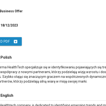
 Business Offer
18/12/2023
archive
D PDF
 Polish
irma HealthTech specjalizuje się w identyfikowaniu pojawiających się 
 współpracy z nowymi partnerami, którzy podzielają wizję wzrostu i do
. Szybko stając się znaczącym graczem na współczesnych dynamiczny
rtnerów, którzy podzielają silną wiarę w misję swojej marki.
 English
ealthtech company, is dedicated to identifying emerging trends and me