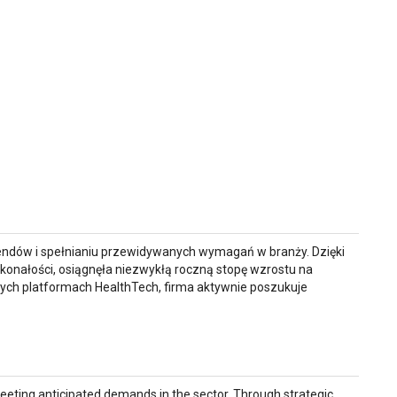
trendów i spełnianiu przewidywanych wymagań w branży. Dzięki
skonałości, osiągnęła niezwykłą roczną stopę wzrostu na
ch platformach HealthTech, firma aktywnie poszukuje
eting anticipated demands in the sector. Through strategic