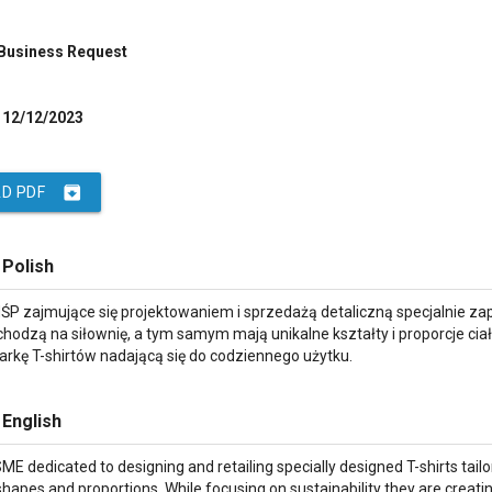
 Business Request
12/12/2023
archive
D PDF
 Polish
MŚP zajmujące się projektowaniem i sprzedażą detaliczną specjalnie z
 chodzą na siłownię, a tym samym mają unikalne kształty i proporcje c
rkę T-shirtów nadającą się do codziennego użytku.
 English
ME dedicated to designing and retailing specially designed T-shirts tai
hapes and proportions. While focusing on sustainability they are creatin