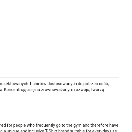
aprojektowanych T-shirtów dostosowanych do potrzeb osób,
iała. Koncentrując się na zrównoważonym rozwoju, tworzą
lored for people who frequently go to the gym and therefore have
g a unique and inclusive T-Shirt brand suitable for everyday use.