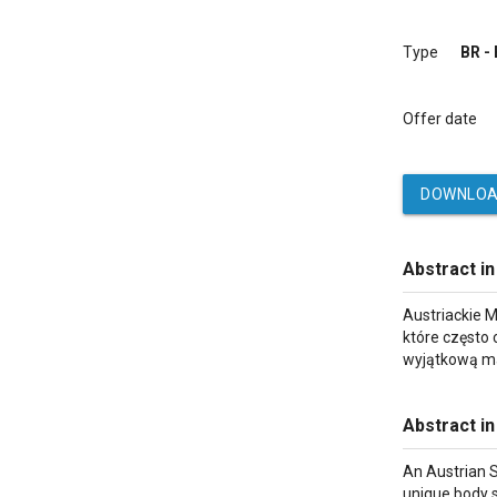
Type
BR -
Offer date
DOWNLOA
Abstract in
Austriackie 
które często
wyjątkową ma
Abstract in
An Austrian S
unique body s