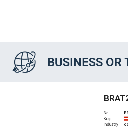
BUSINESS OR
BRAT
No.
B
Kraj
Industry
o