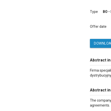
Type
BO -
Offer date
DOWNLOA
Abstract in
Firma specja
dystrybucyjn
Abstract in
The company i
agreements.