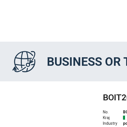
BUSINESS OR
BOIT2
No.
B
Kraj
Industry
p