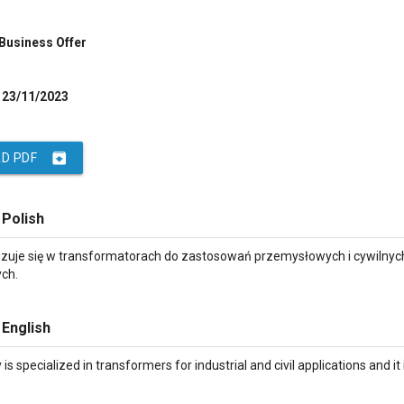
 Business Offer
23/11/2023
archive
D PDF
 Polish
lizuje się w transformatorach do zastosowań przemysłowych i cywilnyc
ych.
 English
s specialized in transformers for industrial and civil applications and it