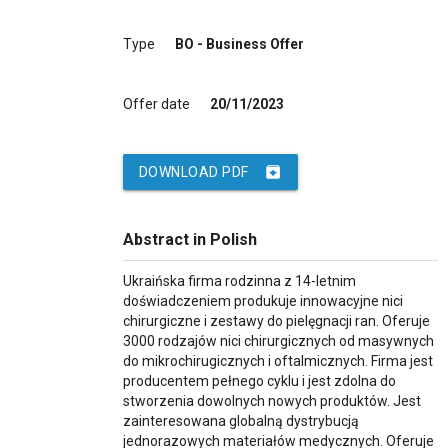
Type
BO - Business Offer
Offer date
20/11/2023
archive
DOWNLOAD PDF
Abstract in Polish
Ukraińska firma rodzinna z 14-letnim
doświadczeniem produkuje innowacyjne nici
chirurgiczne i zestawy do pielęgnacji ran. Oferuje
3000 rodzajów nici chirurgicznych od masywnych
do mikrochirugicznych i oftalmicznych. Firma jest
producentem pełnego cyklu i jest zdolna do
stworzenia dowolnych nowych produktów. Jest
zainteresowana globalną dystrybucją
jednorazowych materiałów medycznych. Oferuje