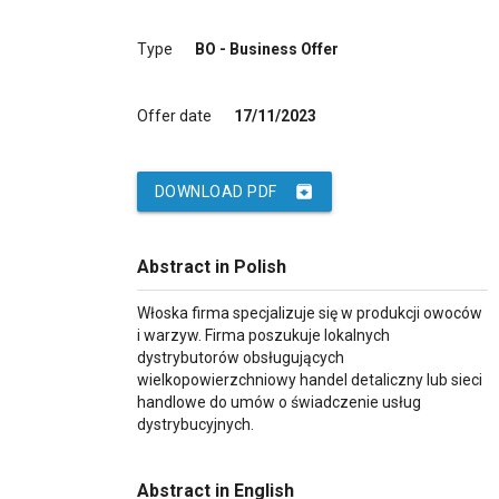
Type
BO - Business Offer
Offer date
17/11/2023
archive
DOWNLOAD PDF
Abstract in Polish
Włoska firma specjalizuje się w produkcji owoców
i warzyw. Firma poszukuje lokalnych
dystrybutorów obsługujących
wielkopowierzchniowy handel detaliczny lub sieci
handlowe do umów o świadczenie usług
dystrybucyjnych.
Abstract in English