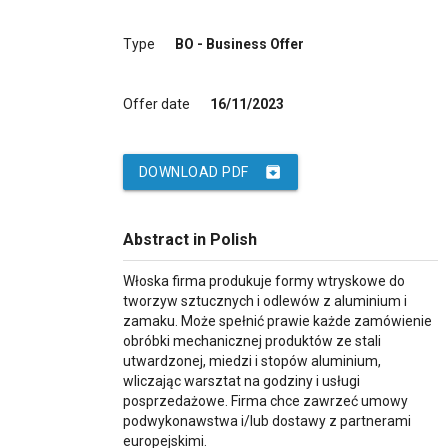
Type
BO - Business Offer
Offer date
16/11/2023
archive
DOWNLOAD PDF
Abstract in Polish
Włoska firma produkuje formy wtryskowe do
tworzyw sztucznych i odlewów z aluminium i
zamaku. Może spełnić prawie każde zamówienie
obróbki mechanicznej produktów ze stali
utwardzonej, miedzi i stopów aluminium,
wliczając warsztat na godziny i usługi
posprzedażowe. Firma chce zawrzeć umowy
podwykonawstwa i/lub dostawy z partnerami
europejskimi.