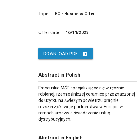
Type
BO - Business Offer
Offer date
16/11/2023
archive
DOWNLOAD PDF
Abstract in Polish
Francuskie MŚP specjalizujące się w ręcznie
robionej, rzemieślniczej ceramice przeznaczonej
do użytku na świeżym powietrzu pragnie
rozszerzyć swoje partnerstwa w Europie w
ramach umowy o świadczenie usług
dystrybucyjnych.
Abstract in English