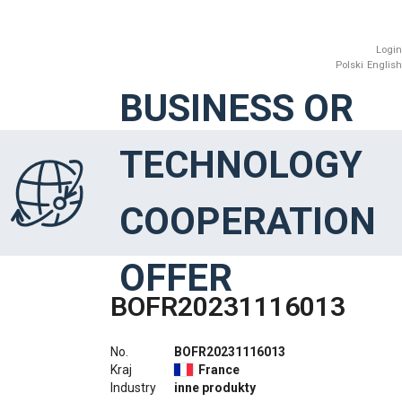
Login
Polski
English
BUSINESS OR
TECHNOLOGY
COOPERATION
OFFER
BOFR20231116013
No.
BOFR20231116013
Kraj
France
Industry
inne produkty