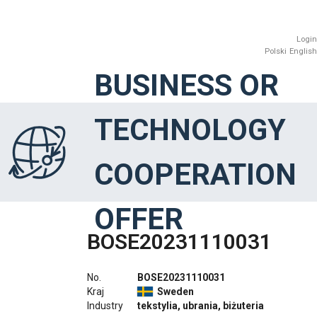
Login
Polski
English
BUSINESS OR
TECHNOLOGY
COOPERATION
OFFER
BOSE20231110031
No.
BOSE20231110031
Kraj
Sweden
Industry
tekstylia, ubrania, biżuteria