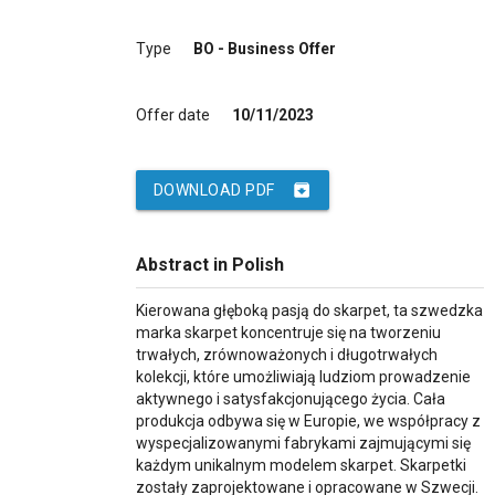
Type
BO - Business Offer
Offer date
10/11/2023
archive
DOWNLOAD PDF
Abstract in Polish
Kierowana głęboką pasją do skarpet, ta szwedzka
marka skarpet koncentruje się na tworzeniu
trwałych, zrównoważonych i długotrwałych
kolekcji, które umożliwiają ludziom prowadzenie
aktywnego i satysfakcjonującego życia. Cała
produkcja odbywa się w Europie, we współpracy z
wyspecjalizowanymi fabrykami zajmującymi się
każdym unikalnym modelem skarpet. Skarpetki
zostały zaprojektowane i opracowane w Szwecji.