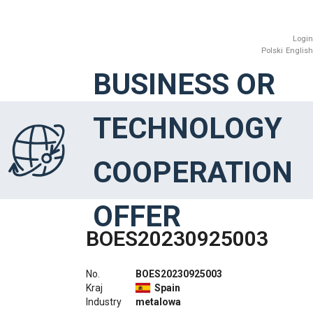
Login
Polski
English
BUSINESS OR
TECHNOLOGY
COOPERATION
OFFER
BOES20230925003
No.
BOES20230925003
Kraj
Spain
Industry
metalowa