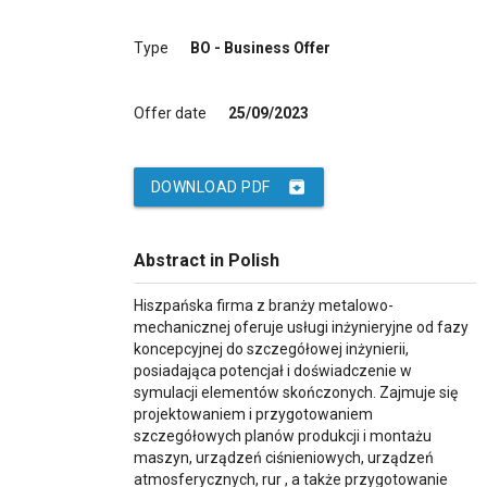
Type
BO - Business Offer
Offer date
25/09/2023
archive
DOWNLOAD PDF
Abstract in Polish
Hiszpańska firma z branży metalowo-
mechanicznej oferuje usługi inżynieryjne od fazy
koncepcyjnej do szczegółowej inżynierii,
posiadająca potencjał i doświadczenie w
symulacji elementów skończonych. Zajmuje się
projektowaniem i przygotowaniem
szczegółowych planów produkcji i montażu
maszyn, urządzeń ciśnieniowych, urządzeń
atmosferycznych, rur , a także przygotowanie