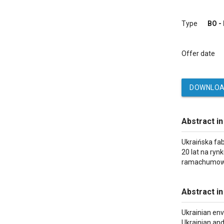
Type
BO -
Offer date
DOWNLOA
Abstract in
Ukraińska fa
20 lat na ry
ramachumowa 
Abstract in
Ukrainian env
Ukrainian an