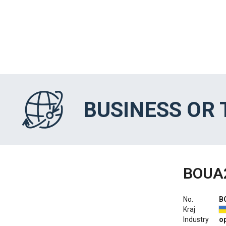
BUSINESS OR
BOUA
No.
B
Kraj
Industry
o