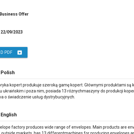
 Business Offer
22/09/2023
archive
D PDF
 Polish
bryka kopert produkuje szeroką gamę kopert. Głównymi produktami są k
nku ukraińskim i poza nim, posiada 13 różnychmaszyny do produkcji kop
o świadczenie usług dystrybucyjnych.
 English
elope factory produces wide range of envelopes. Main products are enve
d outside markets, has 13 differentmachines for producing envelopes a