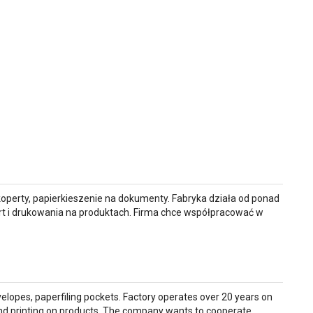
operty, papierkieszenie na dokumenty. Fabryka działa od ponad
ert i drukowania na produktach. Firma chce współpracować w
lopes, paperfiling pockets. Factory operates over 20 years on
nd printing on products. The company wants to cooperate