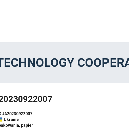
 TECHNOLOGY COOPERA
20230922007
OUA20230922007
Ukraine
pakowania, papier