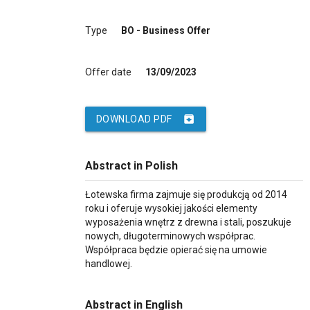
Type
BO - Business Offer
Offer date
13/09/2023
archive
DOWNLOAD PDF
Abstract in Polish
Łotewska firma zajmuje się produkcją od 2014
roku i oferuje wysokiej jakości elementy
wyposażenia wnętrz z drewna i stali, poszukuje
nowych, długoterminowych współprac.
Współpraca będzie opierać się na umowie
handlowej.
Abstract in English