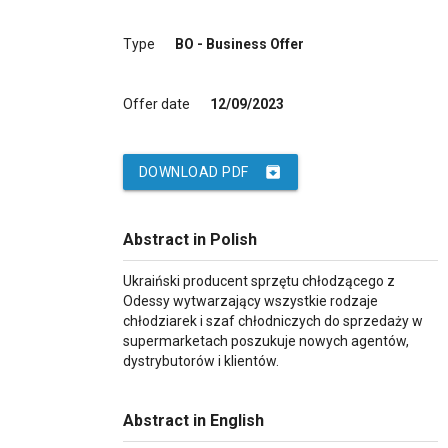
Type
BO - Business Offer
Offer date
12/09/2023
archive
DOWNLOAD PDF
Abstract in Polish
Ukraiński producent sprzętu chłodzącego z
Odessy wytwarzający wszystkie rodzaje
chłodziarek i szaf chłodniczych do sprzedaży w
supermarketach poszukuje nowych agentów,
dystrybutorów i klientów.
Abstract in English