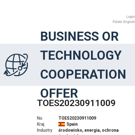
Login
Polski
English
BUSINESS OR
TECHNOLOGY
COOPERATION
OFFER
TOES20230911009
No.
TOES20230911009
Kraj
Spain
Industry
środowisko, energia, ochrona