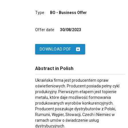
Type
BO - Business Offer
Offer date
30/08/2023
archive
DOWNLOAD PDF
Abstract in Polish
Ukraińska firma jest producentem opraw
oświetleniowych. Producent posiada pełny cykl
produkcyjny. Pierwszym etapem jest topienie
metalu, które daje możliwość formowania
produkowanych wyrobów konkurencyjnych.
Producent poszukuje dystrybutorów z Polski,
Rumunii, Węgier, Słowacji, Czech i Niemiec w
ramach umów o świadczenie usług
dystrybucyjnych.