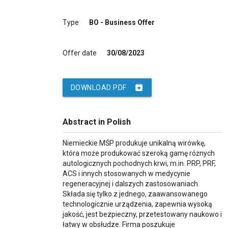
Type
BO - Business Offer
Offer date
30/08/2023
archive
DOWNLOAD PDF
Abstract in Polish
Niemieckie MŚP produkuje unikalną wirówkę,
która może produkować szeroką gamę różnych
autologicznych pochodnych krwi, m.in. PRP, PRF,
ACS i innych stosowanych w medycynie
regeneracyjnej i dalszych zastosowaniach.
Składa się tylko z jednego, zaawansowanego
technologicznie urządzenia, zapewnia wysoką
jakość, jest bezpieczny, przetestowany naukowo i
łatwy w obsłudze. Firma poszukuje