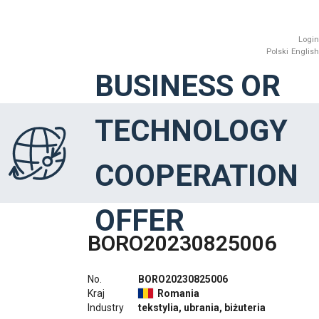
Login
Polski
English
BUSINESS OR
TECHNOLOGY
COOPERATION
OFFER
BORO20230825006
No.
BORO20230825006
Kraj
Romania
Industry
tekstylia, ubrania, biżuteria