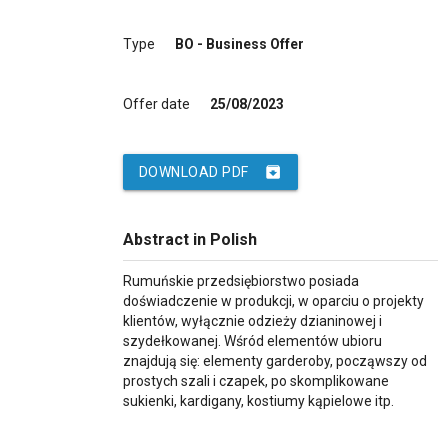
Type
BO - Business Offer
Offer date
25/08/2023
archive
DOWNLOAD PDF
Abstract in Polish
Rumuńskie przedsiębiorstwo posiada
doświadczenie w produkcji, w oparciu o projekty
klientów, wyłącznie odzieży dzianinowej i
szydełkowanej. Wśród elementów ubioru
znajdują się: elementy garderoby, począwszy od
prostych szali i czapek, po skomplikowane
sukienki, kardigany, kostiumy kąpielowe itp.