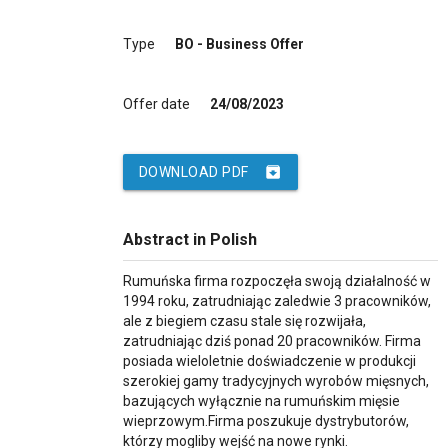
Type
BO - Business Offer
Offer date
24/08/2023
archive
DOWNLOAD PDF
Abstract in Polish
Rumuńska firma rozpoczęła swoją działalność w
1994 roku, zatrudniając zaledwie 3 pracowników,
ale z biegiem czasu stale się rozwijała,
zatrudniając dziś ponad 20 pracowników. Firma
posiada wieloletnie doświadczenie w produkcji
szerokiej gamy tradycyjnych wyrobów mięsnych,
bazujących wyłącznie na rumuńskim mięsie
wieprzowym.Firma poszukuje dystrybutorów,
którzy mogliby wejść na nowe rynki.