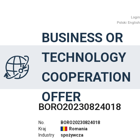
Login
Polski
English
BUSINESS OR
TECHNOLOGY
COOPERATION
OFFER
BORO20230824018
No.
BORO20230824018
Kraj
Romania
Industry
spożywcza