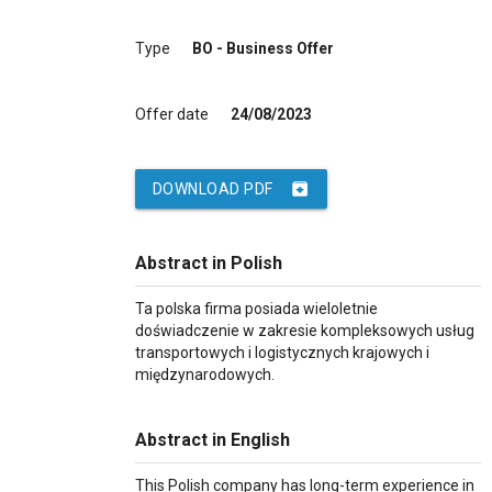
Type
BO - Business Offer
Offer date
24/08/2023
archive
DOWNLOAD PDF
Abstract in Polish
Ta polska firma posiada wieloletnie
doświadczenie w zakresie kompleksowych usług
transportowych i logistycznych krajowych i
międzynarodowych.
Abstract in English
This Polish company has long-term experience in