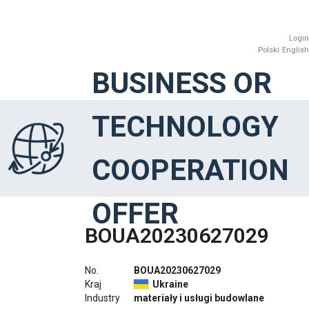
Login
Polski
English
BUSINESS OR
TECHNOLOGY
COOPERATION
OFFER
BOUA20230627029
No.
BOUA20230627029
Kraj
Ukraine
Industry
materiały i usługi budowlane