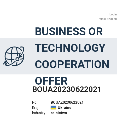
Login
Polski
English
BUSINESS OR
TECHNOLOGY
COOPERATION
OFFER
BOUA20230622021
No.
BOUA20230622021
Kraj
Ukraine
Industry
rolnictwo