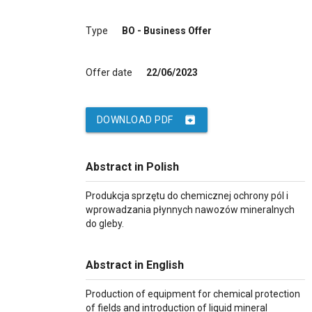
Type
BO - Business Offer
Offer date
22/06/2023
archive
DOWNLOAD PDF
Abstract in Polish
Produkcja sprzętu do chemicznej ochrony pól i
wprowadzania płynnych nawozów mineralnych
do gleby.
Abstract in English
Production of equipment for chemical protection
of fields and introduction of liquid mineral