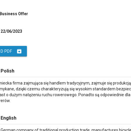
 Business Offer
22/06/2023
archive
D PDF
 Polish
iecka firma zajmująca się handlem tradycyjnym, zajmuje się produkcj
mykane, dzięki czemu charakteryzują się wysokim standardem bezpiec
ast o dużym natężeniu ruchu rowerowego. Ponadto są odpowiednie dla 
werów.
 English
German company of traditional production trade, manufactures bicycle 