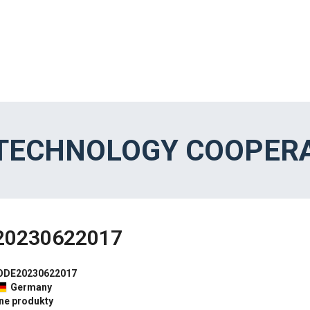
 TECHNOLOGY COOPERA
20230622017
ODE20230622017
Germany
nne produkty