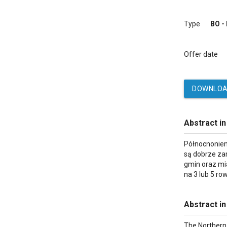
Type
BO -
Offer date
DOWNLOA
Abstract in
Północnoniem
są dobrze za
gmin oraz mi
na 3 lub 5 ro
Abstract in
The Northern 