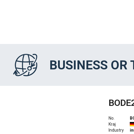
BUSINESS OR
BODE
No.
B
Kraj
Industry
i