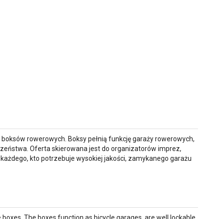
ą boksów rowerowych. Boksy pełnią funkcję garaży rowerowych,
zeństwa. Oferta skierowana jest do organizatorów imprez,
każdego, kto potrzebuje wysokiej jakości, zamykanego garażu
boxes. The boxes function as bicycle garages, are well lockable