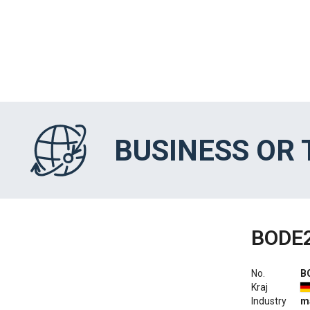
BUSINESS OR
BODE
No.
B
Kraj
Industry
ma