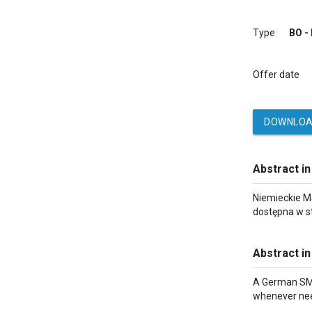
Type
BO -
Offer date
DOWNLOA
Abstract in
Niemieckie M
dostępna w s
Abstract in
A German SME 
whenever need