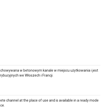
zechowywana w betonowym kanale w miejscu użytkowania i jest
ybucyjnych we Włoszech i Francji.
rete channel at the place of use and is available in a ready mode
ce.