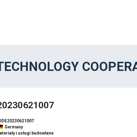
 TECHNOLOGY COOPERA
20230621007
ODE20230621007
Germany
teriały i usługi budowlane