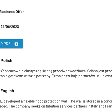
 Business Offer
21/06/2023
archive
D PDF
 Polish
ŚP opracowało elastyczną ścianę przeciwpowodziową. Ściana jest pr
tanie gotowym w razie potrzeby. Firma poszukuje partnerów usług dystr
 English
developed a flexible flood protection wall. The wall is stored in a conc
ed. The company seeks distribution services partners in Italy and Fran