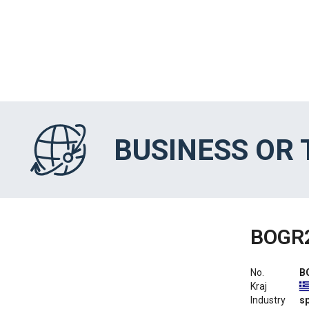
BUSINESS OR
BOGR
No.
B
Kraj
Industry
s