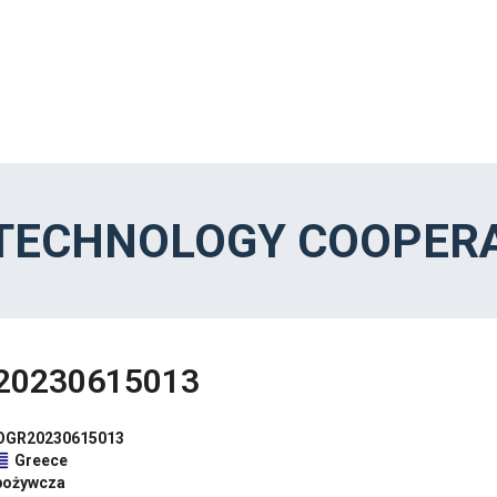
 TECHNOLOGY COOPERA
20230615013
OGR20230615013
Greece
pożywcza