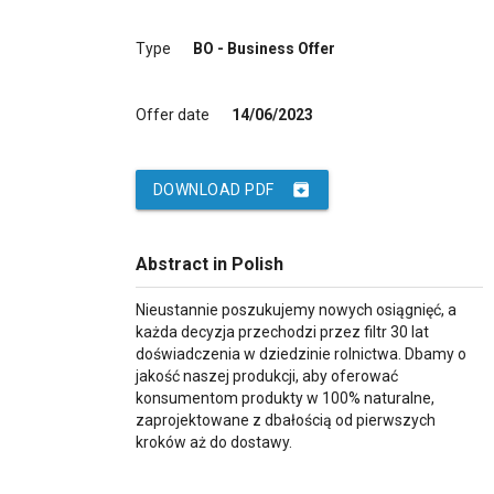
Type
BO - Business Offer
Offer date
14/06/2023
archive
DOWNLOAD PDF
Abstract in Polish
Nieustannie poszukujemy nowych osiągnięć, a
każda decyzja przechodzi przez filtr 30 lat
doświadczenia w dziedzinie rolnictwa. Dbamy o
jakość naszej produkcji, aby oferować
konsumentom produkty w 100% naturalne,
zaprojektowane z dbałością od pierwszych
kroków aż do dostawy.