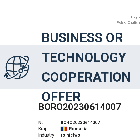
Login
Polski
English
BUSINESS OR
TECHNOLOGY
COOPERATION
OFFER
BORO20230614007
No.
BORO20230614007
Kraj
Romania
Industry
rolnictwo