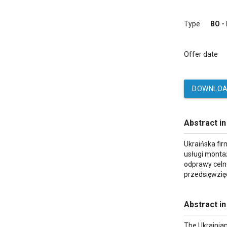
Type
BO -
Offer date
DOWNLOA
Abstract in
Ukraińska fi
usługi monta
odprawy celn
przedsięwzięc
Abstract in
The Ukrainian