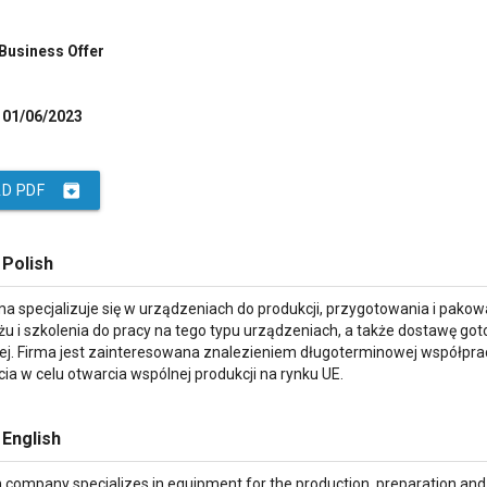
 Business Offer
01/06/2023
archive
D PDF
 Polish
rma specjalizuje się w urządzeniach do produkcji, przygotowania i pak
żu i szkolenia do pracy na tego typu urządzeniach, a także dostawę 
ej. Firma jest zainteresowana znalezieniem długoterminowej współpra
ia w celu otwarcia wspólnej produkcji na rynku UE.
 English
 company specializes in equipment for the production, preparation and 