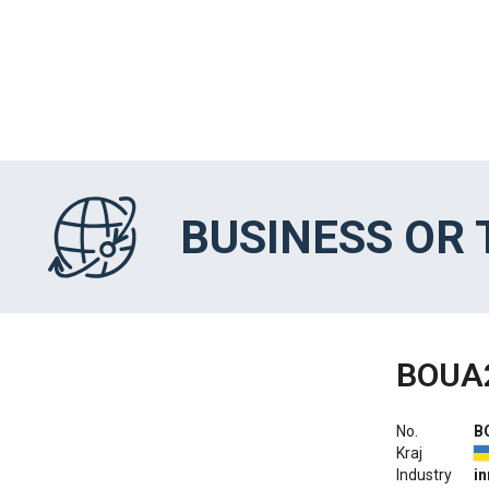
BUSINESS OR
BOUA
No.
B
Kraj
Industry
i