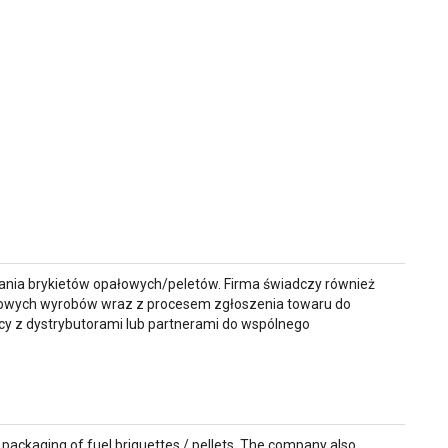
owania brykietów opałowych/peletów. Firma świadczy również
gotowych wyrobów wraz z procesem zgłoszenia towaru do
cy z dystrybutorami lub partnerami do wspólnego
packaging of fuel briquettes / pellets. The company also