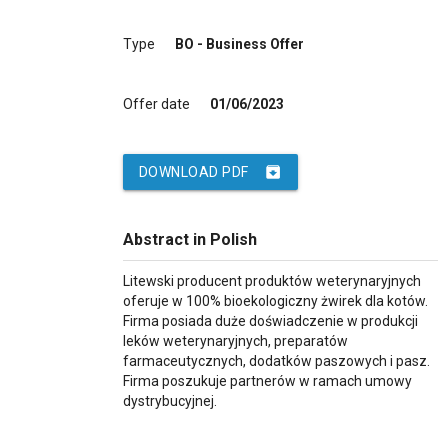
Type
BO - Business Offer
Offer date
01/06/2023
archive
DOWNLOAD PDF
Abstract in Polish
Litewski producent produktów weterynaryjnych
oferuje w 100% bioekologiczny żwirek dla kotów.
Firma posiada duże doświadczenie w produkcji
leków weterynaryjnych, preparatów
farmaceutycznych, dodatków paszowych i pasz.
Firma poszukuje partnerów w ramach umowy
dystrybucyjnej.