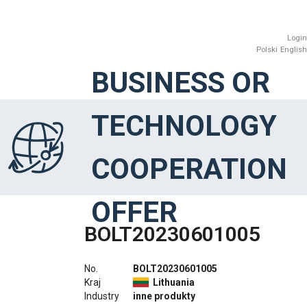
Login
Polski
English
BUSINESS OR
TECHNOLOGY
COOPERATION
OFFER
BOLT20230601005
No.
BOLT20230601005
Kraj
Lithuania
Industry
inne produkty