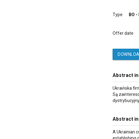
Type
BO -
Offer date
DOWNLOA
Abstract in
Ukraińska fi
Są zainteres
dystrybucyjn
Abstract in
A Ukrainian c
establishing 