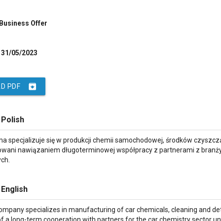
 Business Offer
31/05/2023
archive
D PDF
 Polish
rma specjalizuje się w produkcji chemii samochodowej, środków czyszc
owani nawiązaniem długoterminowej współpracy z partnerami z bran
ych.
 English
ompany specializes in manufacturing of car chemicals, cleaning and dete
of a long-term cooperation with partners for the car chemistry sector u