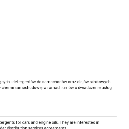
zących i detergentów do samochodów oraz olejów silnikowych.
ży chemii samochodowej w ramach umów o świadczenie usług
rgents for cars and engine oils. They are interested in
nder distribution services agreements.