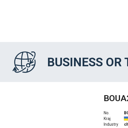
BUSINESS OR
BOUA
No.
B
Kraj
Industry
c