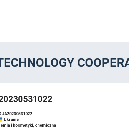
 TECHNOLOGY COOPERA
20230531022
OUA20230531022
Ukraine
hemia i kosmetyki, chemiczna