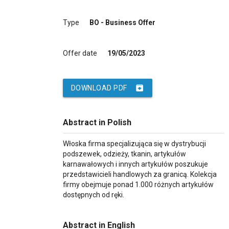
Type
BO - Business Offer
Offer date
19/05/2023
archive
DOWNLOAD PDF
Abstract in Polish
Włoska firma specjalizująca się w dystrybucji
podszewek, odzieży, tkanin, artykułów
karnawałowych i innych artykułów poszukuje
przedstawicieli handlowych za granicą. Kolekcja
firmy obejmuje ponad 1.000 różnych artykułów
dostępnych od ręki.
Abstract in English