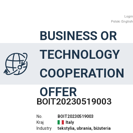
Login
Polski
English
BUSINESS OR
TECHNOLOGY
COOPERATION
OFFER
BOIT20230519003
No.
BOIT20230519003
Kraj
Italy
Industry
tekstylia, ubrania, biżuteria