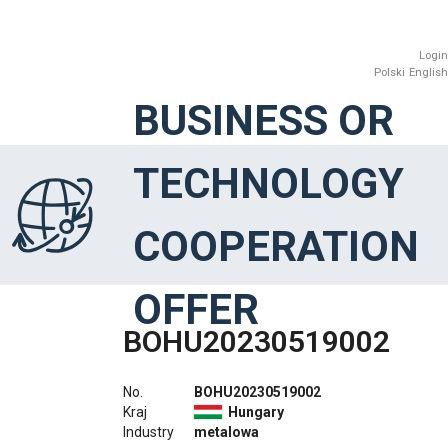
Login
Polski
English
BUSINESS OR
TECHNOLOGY
COOPERATION
OFFER
BOHU20230519002
No.
BOHU20230519002
Kraj
Hungary
Industry
metalowa