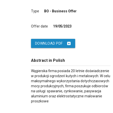
Type
BO - Business Offer
Offer date
19/05/2023
archive
DOWNLOAD PDF
Abstract in Polish
Węgierska firma posiada 20 letnie doświadczenie
w produkcji ogrodzeń kutych i metalowych. W celu
maksymalnego wykorzystania dotychczasowych
mocy produkcyjnych, firma poszukuje odbiorców
na usługi: spawanie, cynkowanie, pasywacja
aluminium oraz elektrostatyczne malowanie
proszkowe