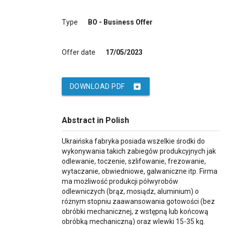
Type
BO - Business Offer
Offer date
17/05/2023
archive
DOWNLOAD PDF
Abstract in Polish
Ukraińska fabryka posiada wszelkie środki do
wykonywania takich zabiegów produkcyjnych jak
odlewanie, toczenie, szlifowanie, frezowanie,
wytaczanie, obwiedniowe, galwaniczne itp. Firma
ma możliwość produkcji półwyrobów
odlewniczych (brąz, mosiądz, aluminium) o
różnym stopniu zaawansowania gotowości (bez
obróbki mechanicznej, z wstępną lub końcową
obróbką mechaniczną) oraz wlewki 15-35 kg.