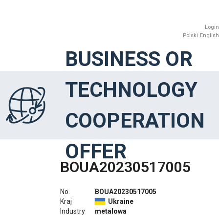
Login
Polski
English
BUSINESS OR
TECHNOLOGY
COOPERATION
OFFER
BOUA20230517005
No.
BOUA20230517005
Kraj
Ukraine
Industry
metalowa