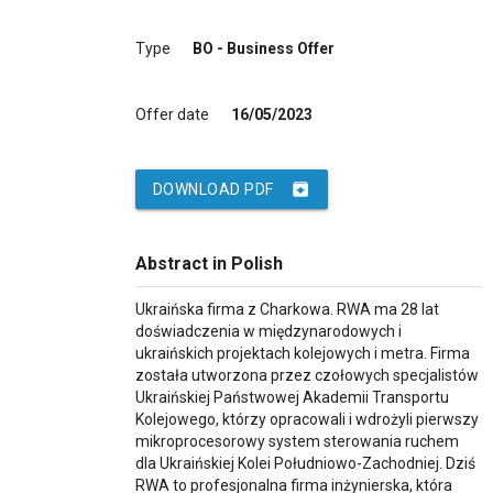
Type
BO - Business Offer
Offer date
16/05/2023
archive
DOWNLOAD PDF
Abstract in Polish
Ukraińska firma z Charkowa. RWA ma 28 lat
doświadczenia w międzynarodowych i
ukraińskich projektach kolejowych i metra. Firma
została utworzona przez czołowych specjalistów
Ukraińskiej Państwowej Akademii Transportu
Kolejowego, którzy opracowali i wdrożyli pierwszy
mikroprocesorowy system sterowania ruchem
dla Ukraińskiej Kolei Południowo-Zachodniej. Dziś
RWA to profesjonalna firma inżynierska, która