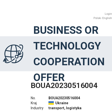
Login
Polski
English
BUSINESS OR
TECHNOLOGY
COOPERATION
OFFER
BOUA20230516004
No.
BOUA20230516004
Kraj
Ukraine
Industry
transport, logistyka