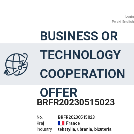
Login
Polski
English
BUSINESS OR
TECHNOLOGY
COOPERATION
OFFER
BRFR20230515023
No.
BRFR20230515023
Kraj
France
Industry
tekstylia, ubrania, biżuteria