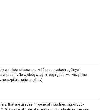
społy wirników stosowane w 10 przemysłach ogólnych:
ła, w przemyśle wydobywczym ropy i gazu, we wszystkich
ne, szpitale, uniwersytety).
, that are used in : 1) general industries : agrofood -
/ Oil & Gas // all type of manufacturing plants, processing