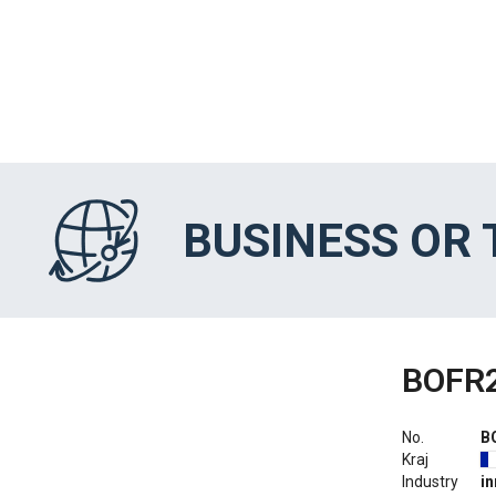
BUSINESS OR
BOFR
No.
B
Kraj
Industry
i