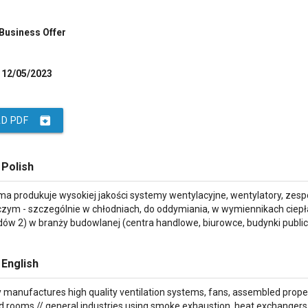
 Business Offer
12/05/2023
archive
D PDF
 Polish
rma produkuje wysokiej jakości systemy wentylacyjne, wentylatory, ze
zym - szczególnie w chłodniach, do oddymiania, w wymiennikach ciep
ów 2) w branży budowlanej (centra handlowe, biurowce, budynki publicz
 English
anufactures high quality ventilation systems, fans, assembled propellers
ld rooms // general industries using smoke exhaustion, heat exchangers /