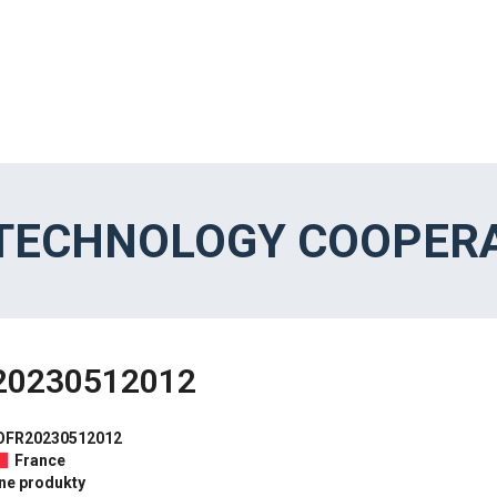
 TECHNOLOGY COOPERA
20230512012
OFR20230512012
France
nne produkty