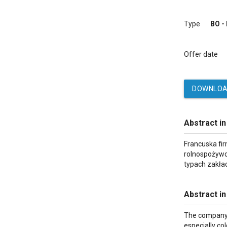
Type
BO -
Offer date
DOWNLOA
Abstract in
Francuska fi
rolnospożywc
typach zakład
Abstract in
The company m
especially co