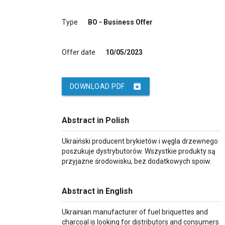
Type
BO - Business Offer
Offer date
10/05/2023
archive
DOWNLOAD PDF
Abstract in Polish
Ukraiński producent brykietów i węgla drzewnego
poszukuje dystrybutorów. Wszystkie produkty są
przyjazne środowisku, bez dodatkowych spoiw.
Abstract in English
Ukrainian manufacturer of fuel briquettes and
charcoal is looking for distributors and consumers