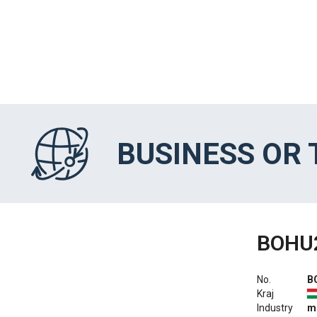
BUSINESS OR
BOHU
No.
B
Kraj
Industry
m