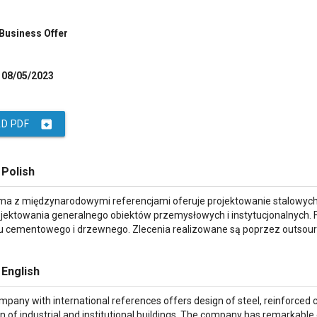
 Business Offer
08/05/2023
archive
D PDF
 Polish
rma z międzynarodowymi referencjami oferuje projektowanie stalowyc
rojektowania generalnego obiektów przemysłowych i instytucjonalnych.
u cementowego i drzewnego. Zlecenia realizowane są poprzez outsou
 English
pany with international references offers design of steel, reinforced 
n of industrial and institutional buildings. The company has remarkable