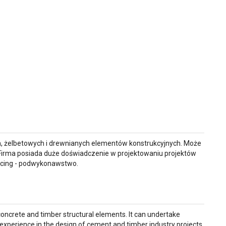
h, żelbetowych i drewnianych elementów konstrukcyjnych. Może
 Firma posiada duże doświadczenie w projektowaniu projektów
rcing - podwykonawstwo.
concrete and timber structural elements. It can undertake
 experience in the design of cement and timber industry projects.