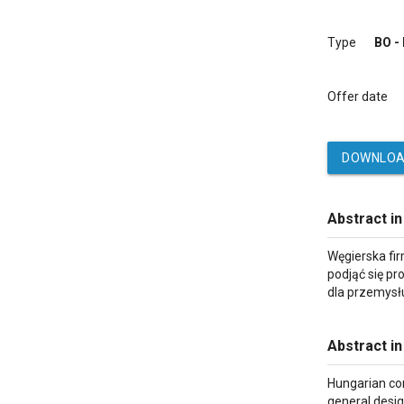
Type
BO -
Offer date
DOWNLOA
Abstract in
Węgierska fi
podjąć się p
dla przemysł
Abstract in
Hungarian com
general desig