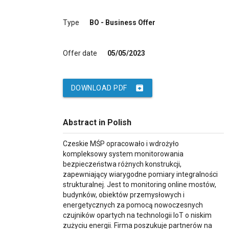
Type
BO - Business Offer
Offer date
05/05/2023
archive
DOWNLOAD PDF
Abstract in Polish
Czeskie MŚP opracowało i wdrożyło
kompleksowy system monitorowania
bezpieczeństwa różnych konstrukcji,
zapewniający wiarygodne pomiary integralności
strukturalnej. Jest to monitoring online mostów,
budynków, obiektów przemysłowych i
energetycznych za pomocą nowoczesnych
czujników opartych na technologii IoT o niskim
zużyciu energii. Firma poszukuje partnerów na