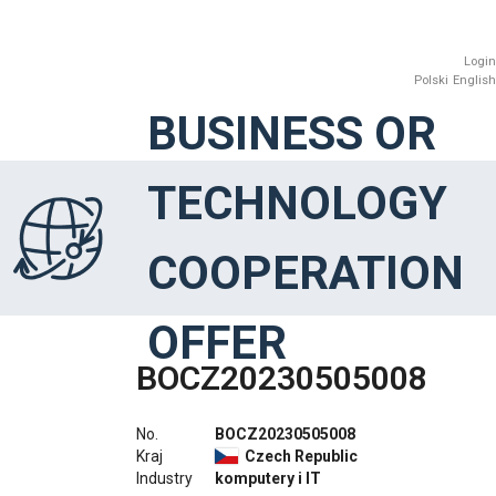
Login
Polski
English
BUSINESS OR
TECHNOLOGY
COOPERATION
OFFER
BOCZ20230505008
No.
BOCZ20230505008
Kraj
Czech Republic
Industry
komputery i IT