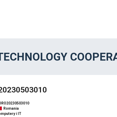
 TECHNOLOGY COOPERA
20230503010
ORO20230503010
Romania
mputery i IT