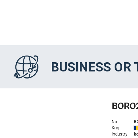
BUSINESS OR
BORO
No.
B
Kraj
Industry
ko