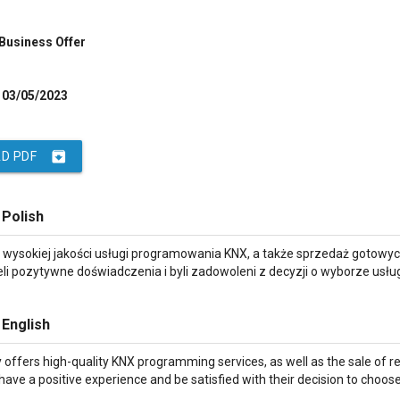
 Business Offer
03/05/2023
archive
D PDF
 Polish
e wysokiej jakości usługi programowania KNX, a także sprzedaż gotow
li pozytywne doświadczenia i byli zadowoleni z decyzji o wyborze usłu
 English
ffers high-quality KNX programming services, as well as the sale of r
have a positive experience and be satisfied with their decision to choose