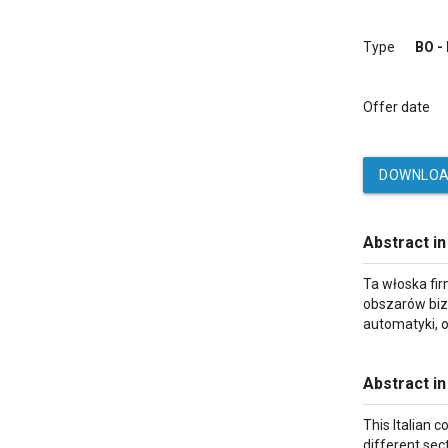
Type
BO -
Offer date
DOWNLOA
Abstract in
Ta włoska fi
obszarów bizn
automatyki, 
Abstract in
This Italian c
different sec