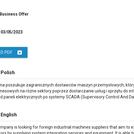
 Business Offer
03/05/2023
archive
D PDF
 Polish
rma poszukuje zagranicznych dostawców maszyn przemysłowych, których
esowych na różne sektory poprzez dostarczanie usług i sprzętu do inte
od paneli elektrycznych po systemy SCADA (Supervisory Control And D
 English
ompany is looking for foreign industrial machines suppliers that aim to ex
tors by supplying system integration services and equipment. It is able 