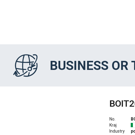
BUSINESS OR
BOIT2
No.
B
Kraj
Industry
p