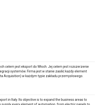
 celem jest eksport do Włoch. Jej celem jest rozszerzenie
gracji systemów. Firma jest w stanie zasilić każdy element
ata Acquisition) w każdym typie zakładu przemysłowego.
port in Italy. Its objective is to expand the business areas to
to supply every element of automation, from electric panels to